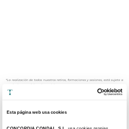
*La realización de todos nuestros retiros, formaciones y sesiones, está sujeta a
reunir el cupo mínimo de participantes.
El importe de la
reserva
, una vez abonado, no se devolverá. Si se ha pagado en
su totalidad, solamente se podrá disponer del importe
restante
como bono
para un futuro
Módulo.
Sobre la política de Reservas
Esta página web usa cookies
Entendemos que a veces surgen imprevistos que pueden cambiar tus planes.
Sin embargo, queremos recordarte que las reservas no son reembolsables una
vez realizadas.
CONCORDIA CONDAL, S.L. 
usa cookies propias 