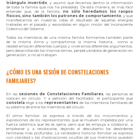
triángulo invertido
, y asumir que llevamos dentro la información
de toda la familia que nos ha precedido. De esta manera, es más fácil
entender que, de la familia,
no sólo heredamos los rasgos
físicos, sino también los patrones de comportamiento
, y que
manifestamos en nuestras vidas el resultado de aquellas energías
trabadas en el pasado y escondidas en algún rincón del Inconsciente
Colectivo del Sistema.
Todos los miembros de una misma familia formamos también parte
de la misma Alma y compartimos la misma historia... como si
residiéramos en diferentes cuerpos y viviéramos diferentes argumentos,
pero desarrollando los mismos temas, perpetuándolos de generación en
generación, si no se trabajan.
¿CÓMO ES UNA SESIÓN DE CONSTELACIONES
FAMILIARES?
En las
sesiones de Constelaciones
Familiares
, las personas se
colocan en círculo. Y a petición del facilitador, el participante que
constela
elige a los
representantes
de los miembros familiares de
su sistema de entre los miembros del círculo.
El alma familiar se expresa a través de los movimientos y
expresiones de los representantes
, que se mueven impelidos por una
fuerza sistémica que les es ajena, pero que les empuja a colaborar, a
emplearse y a recolocarse, dejando al descubierto los desórdenes
familiares más profundos.
La verdadera historia familiar se expresa
con claridad y las implicaciones ocultas de sus miembros quedan