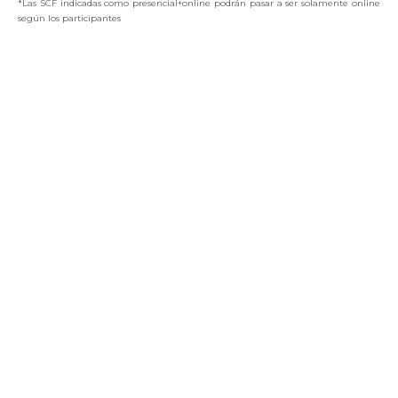
*
Las SCF indicadas como presencial+online
podrán
pasar a ser solamente online
según los participantes