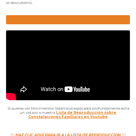
al descubierto.
-
Si quieres ver Movimientos Sistémicos explicados profundamente echa
un vistazo a nuestra
Lista de Reproducción sobre
Constelaciones Familiares en Youtube
👉🏼
HAZ CLIC AQUÍ PARA IR A LA LISTA DE REPRODUCCIÓN
👈🏼