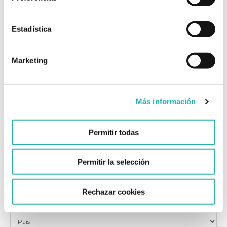
Estadística
E-BOOK GRATUITO
"4 Conceptos que no conocías sobre la Respiración Holotrópica"
Marketing
Te mandaremos el e-book a tu mail
Más información
Permitir todas
Permitir la selección
Rechazar cookies