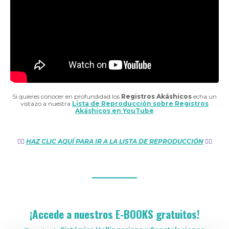
Si quieres conocer en profundidad los
Registros
Akáshicos
echa un
vistazo a nuestra
Lista de Reproducción sobre Registros
Akáshicos en YouTube
👉🏼
HAZ CLIC AQUÍ PARA IR A LA LISTA DE REPRODUCCIÓN
👈🏼
___________
¡Accede a nuestros E-BOOKS gratuitos!