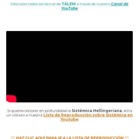
Descubre todos los temas de
TÀLEM
a través de nuestro
Canal de
YouTube
Si quieres conocer en profundidad
la
Sistémica Hellingeriana
, echa
un vistazo a nuestra
Lista de Reproducción sobre Sistémica en
Youtube
👉🏼
HAZ CLIC AQUÍ PARA IR A LA LISTA DE REPRODUCCIÓN
👈🏼