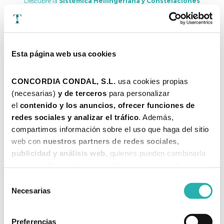
Descubre la
Sistémica Hellingeriana y Constelaciones
Familiares
a través del
E-Book
gratuito
y de todos los vídeos sobre
el tema de nuestro
Canal de YouTube
Esta página web usa cookies
E-BOOK GRATUITO
CONCORDIA CONDAL, S.L. 
usa cookies propias 
"4 Conceptos que no conocías sobre las Constelaciones Familiares"
(necesarias) 
y de terceros 
para personalizar 
Te mandaremos el e-book a tu mail
el 
contenido y los anuncios, ofrecer funciones de 
redes sociales y analizar el tráfico
. Además, 
compartimos información sobre el uso que haga del sitio 
web con 
nuestros partners de redes sociales, 
publicidad y análisis web
, quienes pueden combinarla 
con otra información que les haya proporcionado o que 
hayan recopilado a partir del uso que haya hecho de sus 
Selección
servicios. 
Necesarias
de
consentimiento
Más información
¡DESCARGAR!
Preferencias