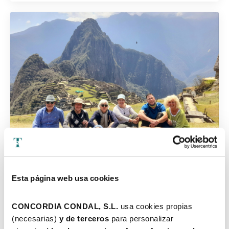
Esta página web usa cookies
VIAJES ANTERIORES
En anteriores viajes hemos visitado:
CONCORDIA CONDAL, S.L. 
usa cookies propias 
Ed. nº 1: Riviera Maya
(necesarias) 
y de terceros 
para personalizar 
Ed. nº 2:
Marruecos