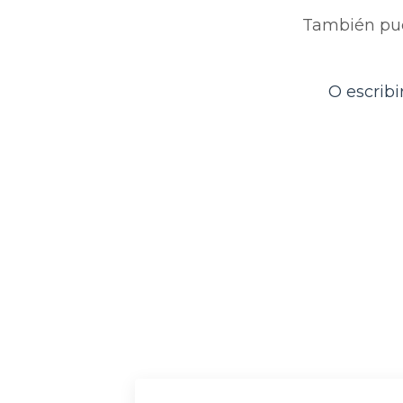
También pue
O escrib