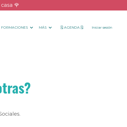
 casa 🌹
FORMACIONES
MÁS
🗓 AGENDA 🗓
Iniciar sesión
otras?
ociales.