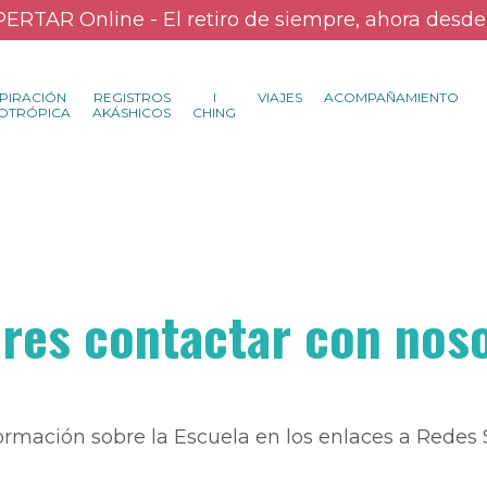
ERTAR Online - El retiro de siempre, ahora desde
PIRACIÓN
REGISTROS
I
VIAJES
ACOMPAÑAMIENTO
OTRÓPICA
AKÁSHICOS
CHING
res contactar con nos
ormación sobre la Escuela en los enlaces a Redes S