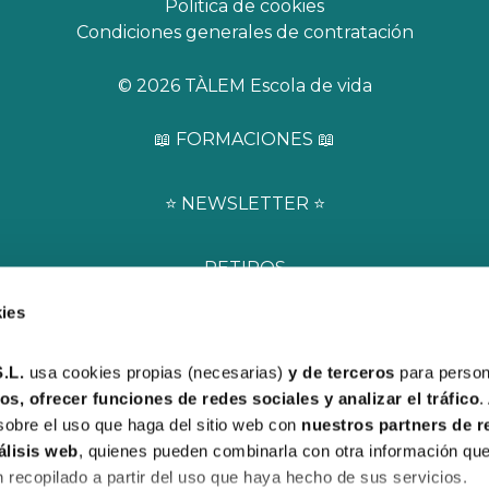
Politica de cookies
Condiciones generales de contratación
© 2026 TÀLEM Escola de vida
📖 FORMACIONES 📖
⭐️ NEWSLETTER ⭐️
RETIROS
CONSTELACIONES FAMILIARES
ies
RESPIRACIÓN HOLOTRÓPICA
REGISTROS AKÁSHICOS
I CHING
L. 
usa cookies propias (necesarias) 
y de terceros 
para persona
VIAJES
s, ofrecer funciones de redes sociales y analizar el tráfico
.
ACOMPAÑAMIENTO
obre el uso que haga del sitio web con 
nuestros partners de r
álisis web
, quienes pueden combinarla con otra información que
recopilado a partir del uso que haya hecho de sus servicios. 