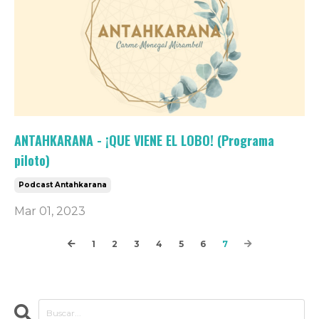
ANTAHKARANA - ¡QUE VIENE EL LOBO! (Programa
piloto)
Podcast Antahkarana
Mar 01, 2023
1
2
3
4
5
6
7