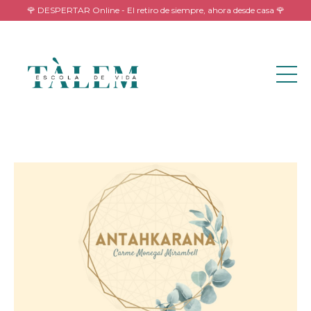
🌹 DESPERTAR Online - El retiro de siempre, ahora desde casa 🌹