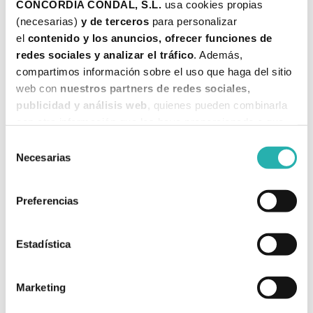
CONCORDIA CONDAL, S.L. 
usa cookies propias 
Mar 07, 2023
(necesarias) 
y de terceros 
para personalizar 
el 
contenido y los anuncios, ofrecer funciones de 
redes sociales y analizar el tráfico
. Además, 
compartimos información sobre el uso que haga del sitio 
web con 
nuestros partners de redes sociales, 
publicidad y análisis web
, quienes pueden combinarla 
con otra información que les haya proporcionado o que 
hayan recopilado a partir del uso que haya hecho de sus 
Selección
servicios. 
Necesarias
de
consentimiento
Más información
Preferencias
ANTAHKARANA. Capítulo 02 - EL ORIGEN DEL
UNIVERSO
Estadística
Podcast Antahkarana
Marketing
Mar 06, 2023