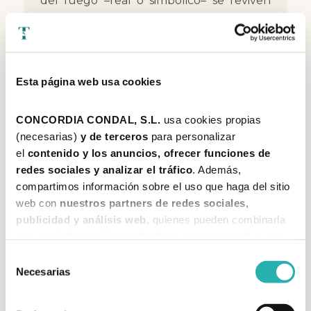
del fuego –real o simbólico– se reviven
historias que habíamos olvidado. Historias
que nos pertenecen.
Hemos olvidado el poder transformador
Esta página web usa cookies
de una historia contada. Olvidamos
cuáles eran las historias que nos unían,
CONCORDIA CONDAL, S.L. 
usa cookies propias 
que nos hacían pueblo, que nos hacían
(necesarias) 
y de terceros 
para personalizar 
el 
contenido y los anuncios, ofrecer funciones de 
humanos.
redes sociales y analizar el tráfico
. Además, 
compartimos información sobre el uso que haga del sitio 
Y todo termina en silencio. Un silencio
web con 
nuestros partners de redes sociales, 
amable, dulce y profundo. Un silencio
publicidad y análisis web
, quienes pueden combinarla 
que nace de dentro y se expande hacia
con otra información que les haya proporcionado o que 
afuera. Como si el alma, finalmente,
hayan recopilado a partir del uso que haya hecho de sus 
Selección
servicios. 
Necesarias
respirara.
de
consentimiento
Más información