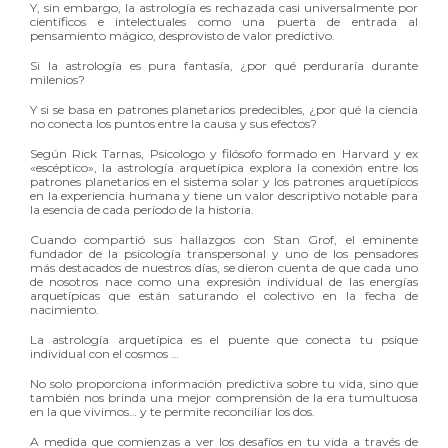
Y, sin embargo, la astrología es rechazada casi universalmente por
científicos e intelectuales como una puerta de entrada al
pensamiento mágico, desprovisto de valor predictivo.
Si la astrología es pura fantasía, ¿por qué perduraría durante
milenios?
Y si se basa en patrones planetarios predecibles, ¿por qué la ciencia
no conecta los puntos entre la causa y sus efectos?
Según Rick Tarnas, Psicologo y filósofo formado en Harvard y ex
«escéptico», la astrología arquetípica explora la conexión entre los
patrones planetarios en el sistema solar y los patrones arquetípicos
en la experiencia humana y tiene un valor descriptivo notable para
la esencia de cada período de la historia.
Cuando compartió sus hallazgos con Stan Grof, el eminente
fundador de la psicología transpersonal y uno de los pensadores
más destacados de nuestros días, se dieron cuenta de que cada uno
de nosotros nace como una expresión individual de las energías
arquetípicas que están saturando el colectivo en la fecha de
nacimiento.
La astrología arquetípica es el puente que conecta tu psique
individual con el cosmos …
No solo proporciona información predictiva sobre tu vida, sino que
también nos brinda una mejor comprensión de la era tumultuosa
en la que vivimos… y te permite reconciliar los dos.
A medida que comienzas a ver los desafíos en tu vida a través de