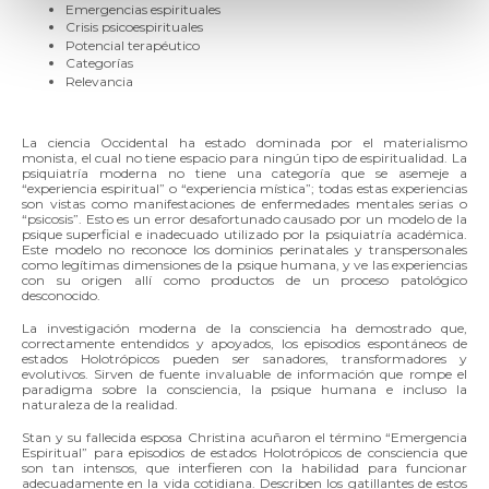
Emergencias espirituales
Crisis psicoespirituales
Potencial terapéutico
Categorías
Relevancia
La ciencia Occidental ha estado dominada por el materialismo
monista, el cual no tiene espacio para ningún tipo de espiritualidad. La
psiquiatría moderna no tiene una categoría que se asemeje a
“experiencia espiritual” o “experiencia mística”; todas estas experiencias
son vistas como manifestaciones de enfermedades mentales serias o
“psicosis”. Esto es un error desafortunado causado por un modelo de la
psique superficial e inadecuado utilizado por la psiquiatría académica.
Este modelo no reconoce los dominios perinatales y transpersonales
como legítimas dimensiones de la psique humana, y ve las experiencias
con su origen allí como productos de un proceso patológico
desconocido.
La investigación moderna de la consciencia ha demostrado que,
correctamente entendidos y apoyados, los episodios espontáneos de
estados Holotrópicos pueden ser sanadores, transformadores y
evolutivos. Sirven de fuente invaluable de información que rompe el
paradigma sobre la consciencia, la psique humana e incluso la
naturaleza de la realidad.
Stan y su fallecida esposa Christina acuñaron el término “Emergencia
Espiritual” para episodios de estados Holotrópicos de consciencia que
son tan intensos, que interfieren con la habilidad para funcionar
adecuadamente en la vida cotidiana. Describen los gatillantes de estos