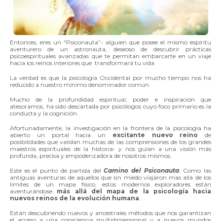
Entonces, eres un “Psiconauta”- alguien que posee el mismo espíritu
aventurero de un astronauta, deseoso de descubrir prácticas
psicoespirituales avanzadas que te permitan embarcarte en un viaje
hacia los reinos interiores que transformará tu vida
La verdad es que la psicología Occidental por mucho tiempo nos ha
reducido a nuestro mínimo denominador común.
Mucho de la profundidad espiritual, poder e inspiración que
atesoramos, ha sido descartada por psicólogos cuyo foco primario es la
conducta y la cognición.
Afortunadamente, la investigación en la frontera de la psicología ha
abierto un portal hacia un
excitante nuevo reino
de
posibilidades que validan muchas de las comprensiones de los grandes
maestros espirituales de la historia- y nos guían a una visión más
profunda, precisa y empoderizadora de nosotros mismos.
Este es el punto de partida del
Camino del Psiconauta
. Como las
antiguas aventuras de aquellos que sin miedo viajaron mas allá de los
limites de un mapa físico, estos modernos exploradores están
aventurándose
más allá del mapa de la psicología hacia
nuevos reinos de la evolución humana
.
Están descubriendo nuevos y ancestrales métodos que nos garantizan
el acceso a una consciencia multidimensional y a nuevos mundos