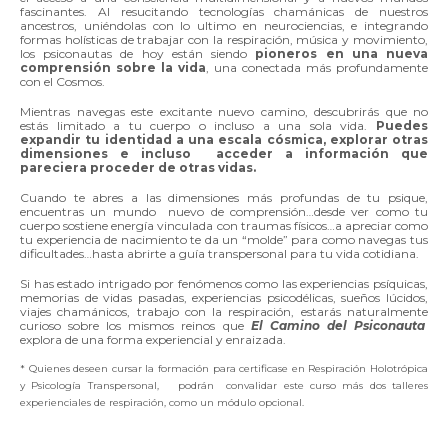
fascinantes. Al resucitando tecnologías chamánicas de nuestros
ancestros, uniéndolas con lo ultimo en neurociencias, e integrando
formas holísticas de trabajar con la respiración, música y movimiento,
los psiconautas de hoy están siendo
pioneros en una nueva
comprensión sobre la vida
, una conectada más profundamente
con el Cosmos.
Mientras navegas este excitante nuevo camino, descubrirás que no
estás limitado a tu cuerpo o incluso a una sola vida.
Puedes
expandir tu identidad a una escala cósmica, explorar otras
dimensiones e incluso acceder a información que
pareciera proceder de otras vidas.
Cuando te abres a las dimensiones más profundas de tu psique,
encuentras un mundo nuevo de comprensión…desde ver como tu
cuerpo sostiene energía vinculada con traumas físicos…a apreciar como
tu experiencia de nacimiento te da un “molde” para como navegas tus
dificultades…hasta abrirte a guía transpersonal para tu vida cotidiana.
Si has estado intrigado por fenómenos como las experiencias psíquicas,
memorias de vidas pasadas, experiencias psicodélicas, sueños lúcidos,
viajes chamánicos, trabajo con la respiración, estarás naturalmente
curioso sobre los mismos reinos que
El Camino del Psiconauta
explora de una forma experiencial y enraizada.
* Quienes deseen cursar la formación para certificase en Respiración Holotrópica
y Psicología Transpersonal, podrán convalidar este curso más dos talleres
experienciales de respiración, como un módulo opcional.