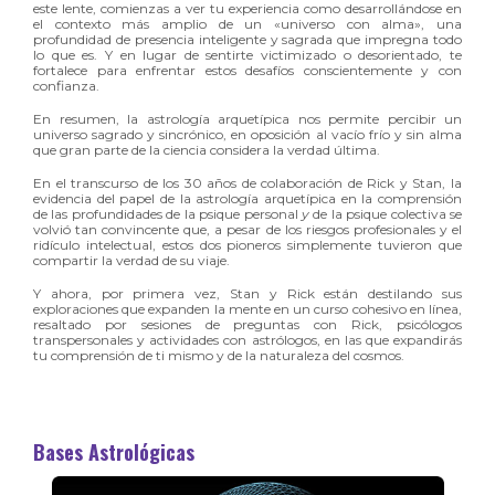
este lente, comienzas a ver tu experiencia como desarrollándose en
el contexto más amplio de un «universo con alma», una
profundidad de presencia inteligente y sagrada que impregna todo
lo que es. Y en lugar de sentirte victimizado o desorientado, te
fortalece para enfrentar estos desafíos conscientemente y con
confianza.
En resumen, la astrología arquetípica nos permite percibir un
universo sagrado y sincrónico, en oposición al vacío frío y sin alma
que gran parte de la ciencia considera la verdad última.
En el transcurso de los 30 años de colaboración de Rick y Stan, la
evidencia del papel de la astrología arquetípica en la comprensión
de las profundidades de la psique personal
y
de la psique colectiva se
volvió tan convincente que, a pesar de los riesgos profesionales y el
ridículo intelectual, estos dos pioneros simplemente tuvieron que
compartir la verdad de su viaje.
Y ahora, por primera vez, Stan y Rick están destilando sus
exploraciones que expanden la mente en un curso cohesivo en línea,
resaltado por sesiones de preguntas con Rick, psicólogos
transpersonales y actividades con astrólogos, en las que expandirás
tu comprensión de ti mismo y de la naturaleza del cosmos.
Bases Astrológicas