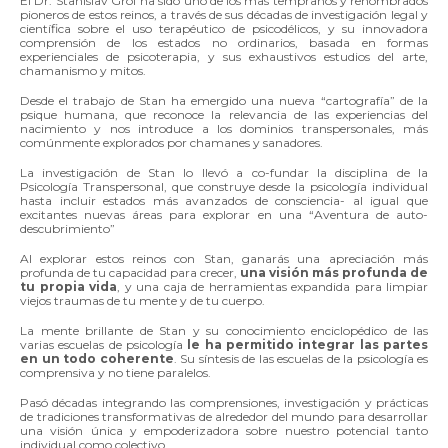
El Dr. Stanislav Grof ha sido uno de los mas tempranos y renombrados
pioneros de estos reinos, a través de sus décadas de investigación legal y
científica sobre el uso terapéutico de psicodélicos, y su innovadora
comprensión de los estados no ordinarios, basada en formas
experienciales de psicoterapia, y sus exhaustivos estudios del arte,
chamanismo y mitos.
Desde el trabajo de Stan ha emergido una nueva “cartografía” de la
psique humana, que reconoce la relevancia de las experiencias del
nacimiento y nos introduce a los dominios transpersonales, más
comúnmente explorados por chamanes y sanadores.
La investigación de Stan lo llevó a co-fundar la disciplina de la
Psicología Transpersonal, que construye desde la psicología individual
hasta incluir estados más avanzados de consciencia- al igual que
excitantes nuevas áreas para explorar en una “Aventura de auto-
descubrimiento”
Al explorar estos reinos con Stan, ganarás una apreciación más
profunda de tu capacidad para crecer,
una visión más profunda de
tu propia vida
, y una caja de herramientas expandida para limpiar
viejos traumas de tu mente y de tu cuerpo.
La mente brillante de Stan y su conocimiento enciclopédico de las
varias escuelas de psicología
le ha permitido integrar las partes
en un todo coherente
. Su síntesis de las escuelas de la psicología es
comprensiva y no tiene paralelos.
Pasó décadas integrando las comprensiones, investigación y prácticas
de tradiciones transformativas de alrededor del mundo para desarrollar
una visión única y empoderizadora sobre nuestro potencial tanto
individual como colectivo.