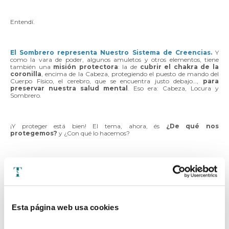
Entendí.
El Sombrero representa Nuestro Sistema de Creencias.
Y
como la vara de poder, algunos amuletos y otros elementos, tiene
también una
misión protectora
: la de
cubrir el chakra de la
coronilla
, encima de la Cabeza, protegiendo el puesto de mando del
Cuerpo Físico, el cerebro, que se encuentra justo debajo…,
para
preservar nuestra salud mental
. Eso era: Cabeza, Locura y
Sombrero.
¡Y proteger está bien! El tema, ahora, és
¿De qué nos
protegemos?
y ¿Con qué lo hacemos?
👉🏼 Las personas DORMIDAS necesitan sentirse protegidas
por el Pasado que fue, tal como fue
. Consciente o
inconscientemente hacen las cosas, como antes las hicieron sus
antepasados en su sistema, o justo al revés (que es lo mismo), con
idénticos resultados. Son personas que gustan de ponerse
Sombrero
de Paja
:
plano, chato, bajo, como la Tierra
(poco contacto
Esta página web usa cookies
con las alturas), de ala ancha (de pantalla grande que
separe bien del Cielo).