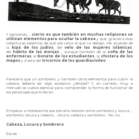
Y pensando…,
cierto es que también en muchas religiones se
utilizan elementos para ocultar la cabeza
y que, gracias a esas
coberturas sabemos de qué pié calza el que va debajo. Me acuerdo de
la
kipá de los judíos
, del
velo de las mujeres islámicas
,
del
hábito de las monjas
…, aunque también de la
cofia de las
enfermeras
, el
bonete de los estudiantes
, la
chistera de los
magos
y ¡hasta del
tricornio de los guardiaciviles
!
Parecería que un sombrero, y también otros elementos para cubrir la
cabeza, debería ser algo accesorio ¿Verdad? Y, en cambio, muy a
menudo se vuelve esencial para comprender la forma de funcionar de
los personajes que lo llevan.
Empieza a interesarme esa extraña relación entre sombrero y locura…,
sombrero, locura y cabeza…, locura, cabeza y sombrero… No, no:
Cabeza, Locura y Sombrero
.
Eso es.