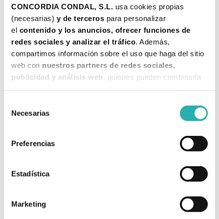
CONCORDIA CONDAL, S.L. 
usa cookies propias 
(necesarias) 
y de terceros 
para personalizar 
el 
contenido y los anuncios, ofrecer funciones de 
redes sociales y analizar el tráfico
. Además, 
compartimos información sobre el uso que haga del sitio 
web con 
nuestros partners de redes sociales, 
publicidad y análisis web
, quienes pueden combinarla 
con otra información que les haya proporcionado o que 
hayan recopilado a partir del uso que haya hecho de sus 
Selección
servicios. 
Necesarias
de
consentimiento
Más información
Preferencias
👉🏼 Las personas DESPIERTAS necesitan sentirse protegidas
por el Ahora (CIELO).
Conscientemente, hacen las cosas, de forma
diferente a como las hicieron sus antepasados en su sistema,
gestionando de forma adecuada las necesidades cambiantes del
momento, siempre con resultados novedosos. Son personas que gustan
Estadística
de ponerse
Sombrero de Bruja: en pico, puntiagudo, alto,
apuntando al Cielo, al Cosmos, de ala estrecha (de pantalla
estrecha que permita la unión con el Cielo).
Marketing