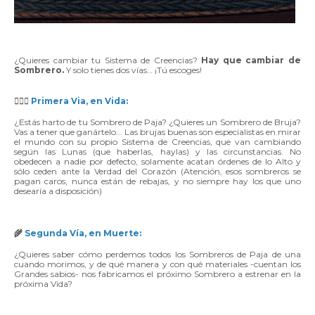
¿Quieres cambiar tu Sistema de Creencias?
Hay que cambiar de
Sombrero.
Y solo tienes dos vías… ¡Tú escoges!
🧙🏼‍♀️
Primera Via, en Vida:
¿Estás harto de tu Sombrero de Paja? ¿Quieres un Sombrero de Bruja?
Vas a tener que ganártelo... Las brujas buenas son especialistas en mirar
el mundo con su propio Sistema de Creencias, que van cambiando
según las Lunas (que haberlas, haylas) y las circunstancias. No
obedecen a nadie por defecto, solamente acatan órdenes de lo Alto y
sólo ceden ante la Verdad del Corazón (Atención, esos sombreros se
pagan caros, nunca están de rebajas, y no siempre hay los que uno
desearía a disposición)
🌾
Segunda Vía, en Muerte:
¿Quieres saber cómo perdemos todos los Sombreros de Paja de una
cuando morimos, y de qué manera y con qué materiales -cuentan los
Grandes sabios- nos fabricamos el próximo Sombrero a estrenar en la
próxima Vida?