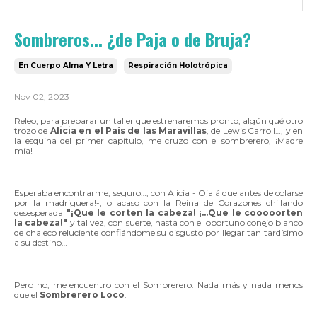
Sombreros... ¿de Paja o de Bruja?
En Cuerpo Alma Y Letra
Respiración Holotrópica
Nov 02, 2023
Releo, para preparar un taller que estrenaremos pronto, algún qué otro
trozo de
Alicia en el País de las Maravillas
, de Lewis Carroll…, y en
la esquina del primer capítulo, me cruzo con el sombrerero, ¡Madre
mía!
Esperaba encontrarme, seguro…, con Alicia -¡Ojalá que antes de colarse
por la madriguera!-, o acaso con la Reina de Corazones chillando
desesperada
"¡Que le corten la cabeza! ¡...Que le cooooorten
la cabeza!"
y tal vez, con suerte, hasta con el oportuno conejo blanco
de chaleco reluciente confiándome su disgusto por llegar tan tardísimo
a su destino…
Pero no, me encuentro con el Sombrerero. Nada más y nada menos
que el
Sombrerero Loco
.