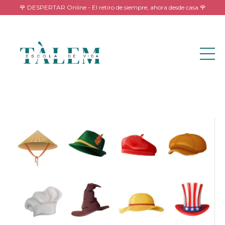
🌹 DESPERTAR Online - El retiro de siempre, ahora desde casa 🌹