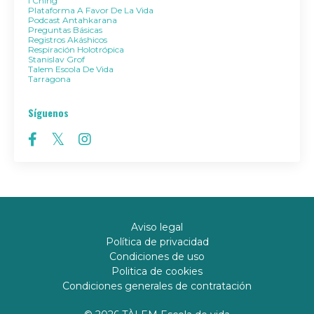
I Ching
Plataforma A Favor De La Vida
Podcast Antahkarana
Preguntas Básicas
Registros Akáshicos
Respiración Holotrópica
Stanislav Grof
Talem Escola De Vida
Tarragona
Síguenos
Aviso legal
Política de privacidad
Condiciones de uso
Politica de cookies
Condiciones generales de contratación