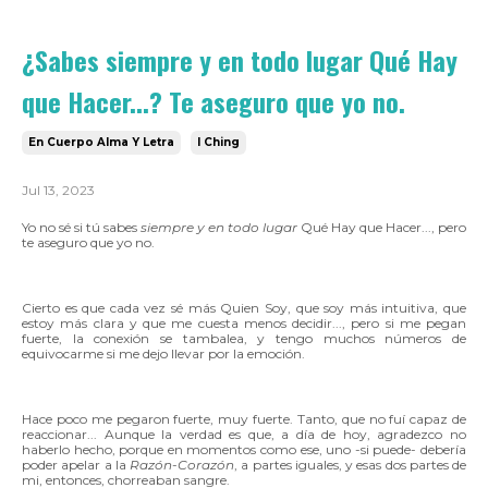
¿Sabes siempre y en todo lugar Qué Hay
que Hacer...? Te aseguro que yo no.
En Cuerpo Alma Y Letra
I Ching
Jul 13, 2023
Yo no sé si tú sabes
siempre y en todo lugar
Qué Hay que Hacer..., pero
te aseguro que yo no.
Cierto es que cada vez sé más Quien Soy, que soy más intuitiva, que
estoy más clara y que me cuesta menos decidir..., pero si me pegan
fuerte, la conexión se tambalea, y tengo muchos números de
equivocarme si me dejo llevar por la emoción.
Hace poco me pegaron fuerte, muy fuerte. Tanto, que no fuí capaz de
reaccionar... Aunque la verdad es que, a día de hoy, agradezco no
haberlo hecho, porque en momentos como ese, uno -si puede- debería
poder apelar a la
Razón-Corazón
, a partes iguales, y esas dos partes de
mi, entonces, chorreaban sangre.