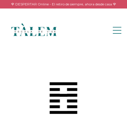
🌹 DESPERTAR Online - El retiro de siempre, ahora desde casa 🌹