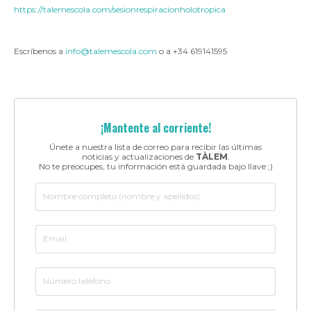
https://talemescola.com/sesionrespiracionholotropica
Escríbenos a
info@talemescola.com
o a +34 619141595
¡Mantente al corriente!
Únete a nuestra lista de correo para recibir las últimas
noticias y actualizaciones de
TÀLEM
.
No te preocupes, tu información está guardada bajo llave ;)