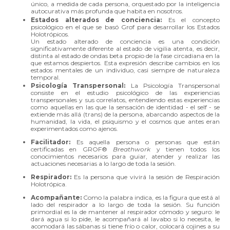
único, a medida de cada persona, orquestado por la inteligencia
autocurativa más profunda que habita en nosotros.
Estados alterados de conciencia:
Es el concepto
psicológico en el que se basó Grof para desarrollar los Estados
Holotrópicos.
Un estado alterado de conciencia es una condición
significativamente diferente al estado de vigilia atenta, es decir,
distinta al estado de ondas beta propio de la fase circadiana en la
que estamos despiertos. Esta expresión describe cambios en los
estados mentales de un individuo, casi siempre de naturaleza
temporal.
Psicología Transpersonal:
La Psicología Transpersonal
consiste en el estudio psicológico de las experiencias
transpersonales y sus correlatos, entendiendo estas experiencias
como aquellas en las que la sensación de identidad - el self - se
extiende más allá (trans) de la persona, abarcando aspectos de la
humanidad, la vida, el psiquismo y el cosmos que antes eran
experimentados como ajenos.
Facilitador:
Es aquella persona o personas que están
certificadas en GROF®
Breathwork
y tienen todos los
conocimientos necesarios para guiar, atender y realizar las
actuaciones necesarias a lo largo de toda la sesión.
Respirador:
Es la persona que vivirá la sesión de Respiración
Holotrópica.
Acompañante:
Como la palabra indica, es la figura que está al
lado del respirador a lo largo de toda la sesión. Su función
primordial es la de mantener al respirador cómodo y seguro: le
dará agua si lo pide, le acompañará al lavabo si lo necesita, le
acomodará las sábanas si tiene frío o calor, colocará cojines a su