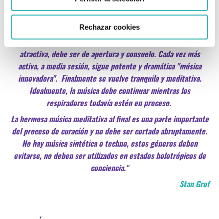
a lo que los antropólogos refieren a la "mente primaria:"
responde a cualquier raza, género, historia y cultura.
Rechazar cookies
"Al principio la música se abre y reconforta y se vuelve activa y
atractiva, debe ser de apertura y consuelo. Cada vez más
activa, a media sesión, sigue potente y dramática "música
innovadora". Finalmente se vuelve tranquila y meditativa.
Idealmente, la música debe continuar mientras los
respiradores todavía estén en proceso.
La hermosa música meditativa al final es una parte importante
del proceso de curación y no debe ser cortada abruptamente.
No hay música sintética o techno, estos géneros deben
evitarse, no deben ser utilizados en estados holotrópicos de
conciencia."
Stan Grof