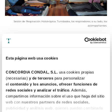
Sesión de Respiración Holotrópica. Tumbados, los respiradores; a su lado, los
acompañantes.
RELAJACIÓN PREVIA
Mediante una breve meditación,
la persona facilitadora
irá
guiándote paso a paso por todo tu cuerpo, a modo de escáner, para
Esta página web usa cookies
que vayas relajándote, y así centrarte en el aquí y ahora…
CONCORDIA CONDAL, S.L. 
usa cookies propias 
(necesarias) 
y de terceros 
para personalizar 
Y, ¡ENTRAMOS EN LA RESPIRACIÓN!
el 
contenido y los anuncios, ofrecer funciones de 
redes sociales y analizar el tráfico
. Además, 
Más rápido, más profundo
- oirás.
compartimos información sobre el uso que haga del sitio 
Entonces deberás respirar de manera cíclica, seguida y profunda.
Puedes inspirar por la nariz y expirar por la boca, o nariz-nariz, o boca-
web con 
nuestros partners de redes sociales, 
boca, como desees.
publicidad y análisis web
, quienes pueden combinarla 