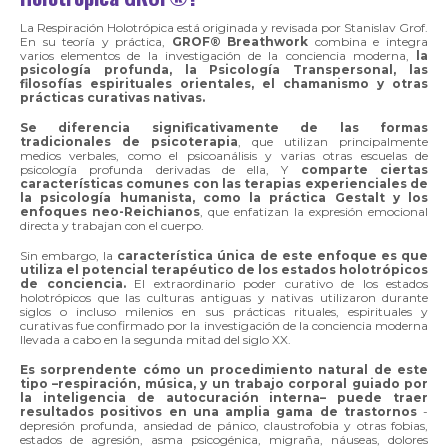
La Respiración Holotrópica está originada y revisada por Stanislav Grof.
En su teoría y práctica,
GROF® Breathwork
combina e integra
varios elementos de la investigación de la conciencia moderna,
la
psicología profunda, la Psicología Transpersonal, las
filosofías espirituales orientales, el chamanismo y otras
prácticas curativas nativas.
Se diferencia significativamente de las formas
tradicionales de psicoterapia
, que utilizan principalmente
medios verbales, como el psicoanálisis y varias otras escuelas de
psicología profunda derivadas de ella, Y
comparte ciertas
características comunes con las terapias experienciales de
la psicología humanista, como la práctica Gestalt y los
enfoques neo-Reichianos
, que enfatizan la expresión emocional
directa y trabajan con el cuerpo.
Sin embargo, la
característica única de este enfoque es que
utiliza el potencial terapéutico de los estados holotrópicos
de conciencia.
El extraordinario poder curativo de los estados
holotrópicos que las culturas antiguas y nativas utilizaron durante
siglos o incluso milenios en sus prácticas rituales, espirituales y
curativas fue confirmado por la investigación de la conciencia moderna
llevada a cabo en la segunda mitad del siglo XX.
Es sorprendente cómo un procedimiento natural de este
tipo –respiración, música, y un trabajo corporal guiado por
la inteligencia de autocuración interna– puede traer
resultados positivos en una amplia gama de trastornos
-
depresión profunda, ansiedad de pánico, claustrofobia y otras fobias,
estados de agresión, asma psicogénica, migraña, náuseas, dolores