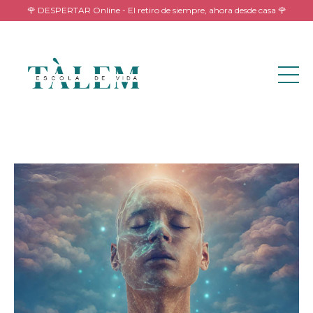
🌹 DESPERTAR Online - El retiro de siempre, ahora desde casa 🌹