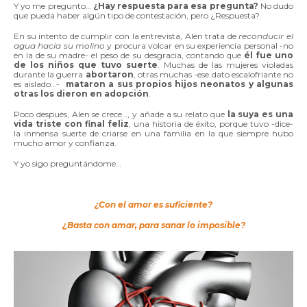
Y yo me pregunto…
¿Hay respuesta para esa pregunta?
No dudo
que pueda haber algún tipo de contestación, pero ¿Respuesta?
En su intento de cumplir con la entrevista, Alen trata de
reconducir el
agua hacia su molino
y procura volcar en su experiencia personal -no
en la de su madre- el peso de su desgracia, contando que
él fue uno
de los niños que tuvo suerte
. Muchas de las mujeres violadas
durante la guerra
abortaron
, otras muchas -ese dato escalofriante no
es aislado…-
mataron a sus propios hijos neonatos y algunas
otras los dieron en adopción
.
Poco después, Alen se crece…, y añade a su relato que
la suya es una
vida triste con final feliz
, una historia de éxito, porque tuvo -dice-
la inmensa suerte de criarse en una familia en la que siempre hubo
mucho amor y confianza.
Y yo sigo preguntándome…
¿Con el amor es suficiente?
¿Basta con amar, para sanar lo imposible?