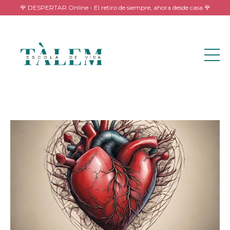
🌹 DESPERTAR Online - El retiro de siempre, ahora desde casa 🌹