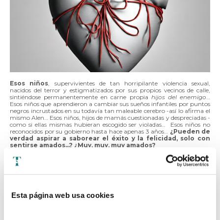
Esos niños
, supervivientes de tan horripilante violencia sexual,
nacidos del terror y estigmatizados por sus propios vecinos de calle,
sintiéndose permanentemente en carne propia
hijos del enemigo
…
Esos niños que aprendieron a cambiar sus sueños infantiles por puntos
negros incrustados en su todavía tan maleable cerebro -así lo afirma el
mismo Alen… Esos niños, hijos de mamás cuestionadas y despreciadas -
como si ellas mismas hubieran escogido ser violadas… Esos niños no
reconocidos por su gobierno hasta hace apenas 3 años…
¿Pueden de
verdad aspirar a saborear el éxito y la felicidad, solo con
sentirse amados…? ¿Muy, muy, muy amados?
La respuesta es:
rotundamente NO
.
Con el amor no basta
Esta página web usa cookies
El amor al uso ayuda. Pero nunca basta