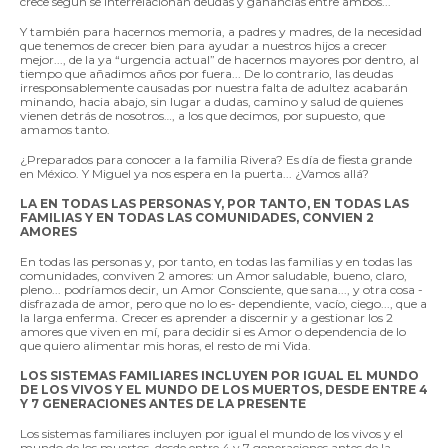
crece según se interrelacionan deudas y ganancias entre ambos...
Y también para hacernos memoria, a padres y madres, de la necesidad
que tenemos de crecer bien para ayudar a nuestros hijos a crecer
mejor..., de la ya “urgencia actual” de hacernos mayores por dentro, al
tiempo que añadimos años por fuera... De lo contrario, las deudas
irresponsablemente causadas por nuestra falta de adultez acabarán
minando, hacia abajo, sin lugar a dudas, camino y salud de quienes
vienen detrás de nosotros…, a los que decimos, por supuesto, que
amamos tanto.
¿Preparados para conocer a la familia Rivera? Es día de fiesta grande
en México. Y Miguel ya nos espera en la puerta... ¿Vamos allá?
LA EN TODAS LAS PERSONAS Y, POR TANTO, EN TODAS LAS
FAMILIAS Y EN TODAS LAS COMUNIDADES, CONVIEN 2
AMORES
En todas las personas y, por tanto, en todas las familias y en todas las
comunidades, conviven 2 amores: un Amor saludable, bueno, claro,
pleno... podríamos decir, un Amor Consciente, que sana..., y otra cosa -
disfrazada de amor, pero que no lo es- dependiente, vacío, ciego..., que a
la larga enferma. Crecer es aprender a discernir y a gestionar los 2
amores que viven en mí, para decidir si es Amor o dependencia de lo
que quiero alimentar mis horas, el resto de mi Vida.
LOS SISTEMAS FAMILIARES INCLUYEN POR IGUAL EL MUNDO
DE LOS VIVOS Y EL MUNDO DE LOS MUERTOS, DESDE ENTRE 4
Y 7 GENERACIONES ANTES DE LA PRESENTE
Los sistemas familiares incluyen por igual el mundo de los vivos y el
mundo de los muertos, desde entre 4 y 7 generaciones antes de la