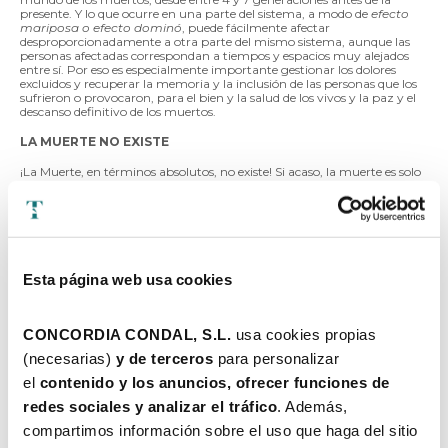
presente. Y lo que ocurre en una parte del sistema, a modo de
efecto
mariposa o efecto dominó
, puede fácilmente afectar
desproporcionadamente a otra parte del mismo sistema, aunque las
personas afectadas correspondan a tiempos y espacios muy alejados
entre sí. Por eso es especialmente importante gestionar los dolores
excluidos y recuperar la memoria y la inclusión de las personas que los
sufrieron o provocaron, para el bien y la salud de los vivos y la paz y el
descanso definitivo de los muertos.
LA MUERTE NO EXISTE
¡La Muerte, en términos absolutos, no existe! Si acaso, la muerte es solo
el desprendimiento del cuerpo físico... Después del cual, el Alma
humana sigue viviendo como si nada, tomando como más bajo, el
cuerpo etérico, que le sigue en la banda de frecuencia inmediatamente
más alta.
El cuerpo etérico es una 7ª TU, mucho más ligera y menos visible a
simple vista que, después de la muerte, toma la forma de tu antiguo
Esta página web usa cookies
cuerpo físico, sobrepasándolo en poquitos centímetros. Es un cuerpo
organizado en nadis y meridianos y es el encargado de trasladar la Vida
del Alma a la materia más densa.
CONCORDIA CONDAL, S.L. 
usa cookies propias 
CUANDO RECUERDES Y RECONOCAS QUIÉNES ERES Y DE
DONDE VENES... LA MUERTE SE TE IRÁ HACIENDO CADA VEZ
(necesarias) 
y de terceros 
para personalizar 
MÁS PRÓXIMA, PARA ACOMPAÑARTE, CON TU
el 
contenido y los anuncios, ofrecer funciones de 
CONSENTIMIENTO..., EN EL SITIO HACIA DONDE VAS, DESDE
QUE NACES
redes sociales y analizar el tráfico
. Además, 
Cuando recuerdes y reconozcas Quien Eres y de Donde Vienes... la
compartimos información sobre el uso que haga del sitio 
muerte se acercará a ti para acompañarte, con tu consentimiento...,