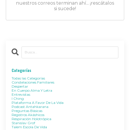
nuestros correos terminan ahí... ¡rescátalos
si sucede!
Categorías
Todas las Categorías
Constelaciones Familiares
Despertar
En Cuerpo Alma Y Letra
Entrevistas
I Ching
Plataforma A Favor De La Vida
Podcast Antahkarana
Preguntas Básicas
Registros Akáshicos
Respiración Holotrópica
Stanislav Grof
Talem Escola De Vida