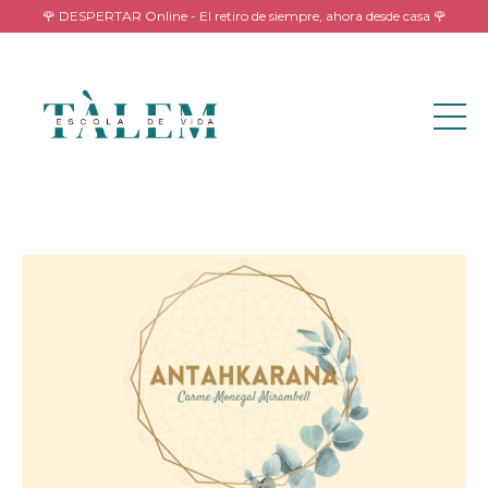
🌹 DESPERTAR Online - El retiro de siempre, ahora desde casa 🌹