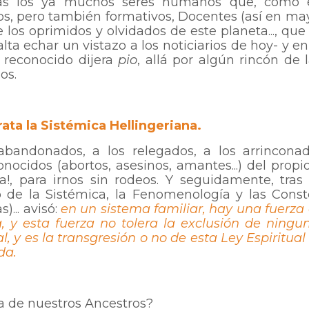
as los ya muchos seres humanos que, como é
os, pero también formativos, Docentes (así en ma
os oprimidos y olvidados de este planeta..., que
lta echar un vistazo a los noticiarios de hoy- y en 
reconocido dijera
pio
, allá por algún rincón de
os.
ata la Sistémica Hellingeriana.
abandonados, a los relegados, a los arrinconad
nocidos (abortos, asesinos, amantes...) del prop
ya!, para irnos sin rodeos. Y seguidamente, tras
 de la Sistémica, la Fenomenología y las Const
)... avisó:
en un sistema familiar, hay una fuerza 
 y esta fuerza no tolera la exclusión de ningu
l, y es la transgresión o no de esta Ley Espiritual
da.
 de nuestros Ancestros?