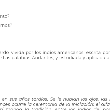
anto?
irnos?
rdo: vivida por los indios americanos, escrita p
de Las palabras Andantes, y estudiada y aplicada 
:
ra en sus años tardíos. Se le nublan los ojos, la
ces ocurre la ceremonia de la Iniciación: el alfa
sí manda la tradición, entre los indios del no