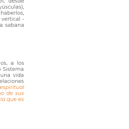
l, desde
yúsculas),
 haberlos,
vertical -
 la sabana
os, a los
io Sistema
 una vida
elaciones
espiritual
no de sus
 la que es