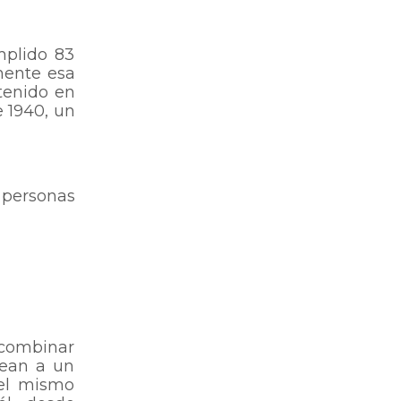
mplido 83
mente esa
tenido en
 1940, un
 personas
 combinar
dean a un
el mismo