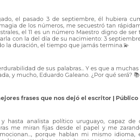
gado, el pasado 3 de septiembre, él hubiera cu
a magia de los números, me secuestró tan rápida
trales, el 11 es un número Maestro digno de ser 
rla con la del día de su nacimiento: 3 septiembre
o la duración, el tiempo que jamás termina.💫
rdurabilidad de sus palabras... Y es que a muchas
rada, y mucho, Eduardo Galeano. ¿Por qué será? 📚
a y hasta analista político uruguayo, capaz de
ras me miran fijas desde el papel y me zaran
ocionan..., porque hablan mi mismo idioma, 