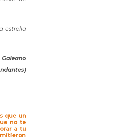
 estrella
 Galeano
Andantes)
os que un
que no te
orar a tu
rmitieron