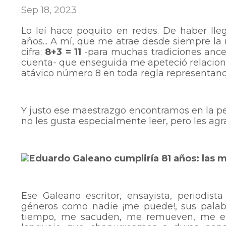
Sep 18, 2023
Lo leí hace poquito en redes. De haber lle
años... A mí, que me atrae desde siempre l
cifra:
8+3 = 11
-para muchas tradiciones ances
cuenta- que enseguida me apeteció relaciona
atávico número 8 en toda regla representand
Y justo ese maestrazgo encontramos en la pe
no les gusta especialmente leer, pero les ag
Ese Galeano escritor, ensayista, periodist
géneros como nadie ¡me puede!, sus palab
tiempo, me sacuden, me remueven, me em