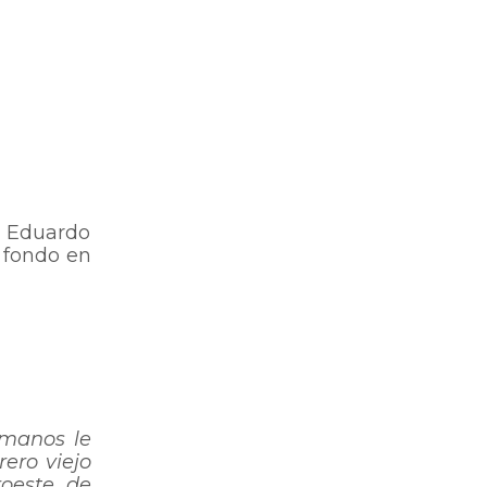
or Eduardo
a fondo en
s manos le
rero viejo
roeste de