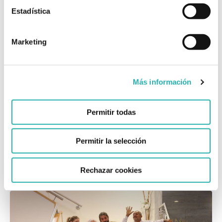
Estadística
Marketing
SESIONES DE
CONSTELACIONES FAMILIARES
Más información
- Sesión de
Constelaciones Familiares
en
Tarragona
Permitir todas
- Sesión de
Constelaciones Familiares online
a
través de tus
Registros Akáshicos
Permitir la selección
¡CONSTELA EN TÀLEM!
Rechazar cookies