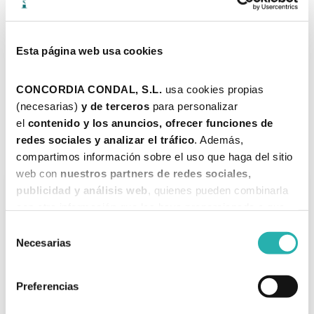
Y RESPIRACIÓN HOLOTRÓPICA EN TARRAGONA
Esta página web usa cookies
¿Nos vemos una tarde?
Ven a una de nuestras sesiones de
Constelaciones Familiares
en
CONCORDIA CONDAL, S.L. 
usa cookies propias 
Tarragona u online, ya sea a representar como a constelar algún
(necesarias) 
y de terceros 
para personalizar 
asunto propio.
el 
contenido y los anuncios, ofrecer funciones de 
O adéntrate en lo más profundo de ti con una sesión de
Respiración
Holotrópica
.
redes sociales y analizar el tráfico
. Además, 
compartimos información sobre el uso que haga del sitio 
web con 
nuestros partners de redes sociales, 
publicidad y análisis web
, quienes pueden combinarla 
con otra información que les haya proporcionado o que 
hayan recopilado a partir del uso que haya hecho de sus 
Selección
servicios. 
Necesarias
de
consentimiento
Más información
Preferencias